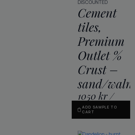
DISCOUNTED
Cement
tiles,
Premium
Outlet %
Crust –
sand/waln
1050
kr
/
m
2
ADD SAMPLE TO
CART