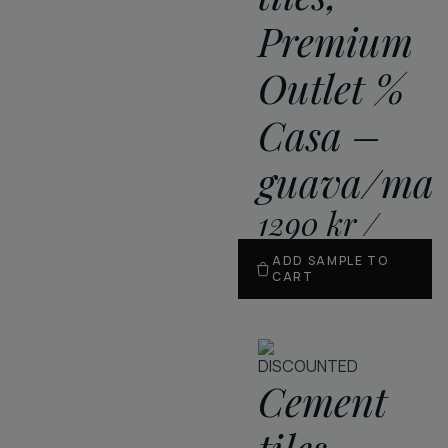
Premium
Outlet %
Casa –
guava/mar
1290
kr
/
m
2
ADD SAMPLE TO
CART
DISCOUNTED
Cement
tiles,