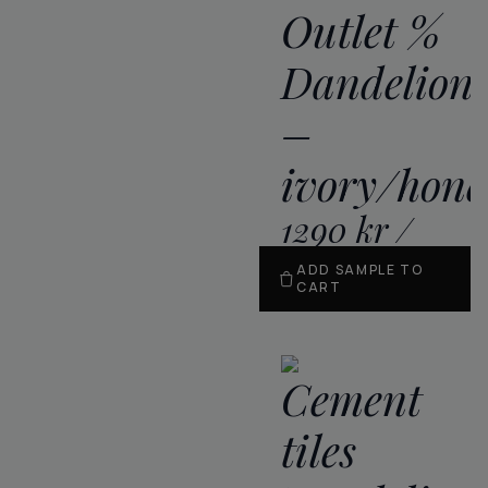
Outlet %
Dandelion
–
ivory/hone
1290
kr
/
m
2
ADD SAMPLE TO
CART
Cement
tiles