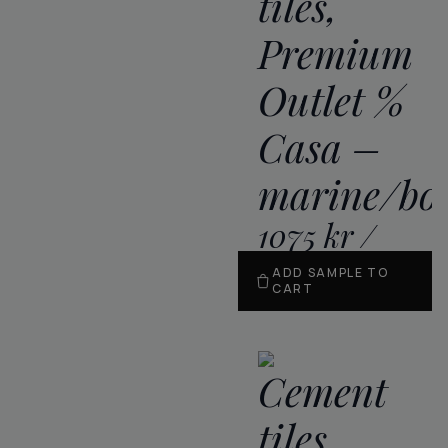
tiles,
Premium
Outlet %
Casa –
marine/bo
1075
kr
/
m
2
ADD SAMPLE TO
CART
Cement
tiles