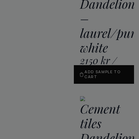
Dandelion
–
laurel/pur
white
2150
kr
/
m
2
ADD SAMPLE TO
CART
Cement
tiles
Dandelion