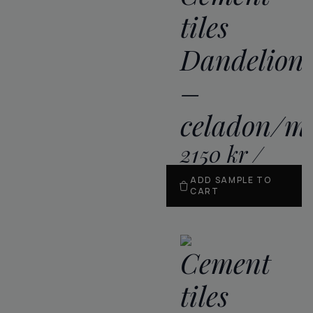
tiles
Dandelion
–
celadon/mi
2150
kr
/
m
2
ADD SAMPLE TO
CART
Cement
tiles