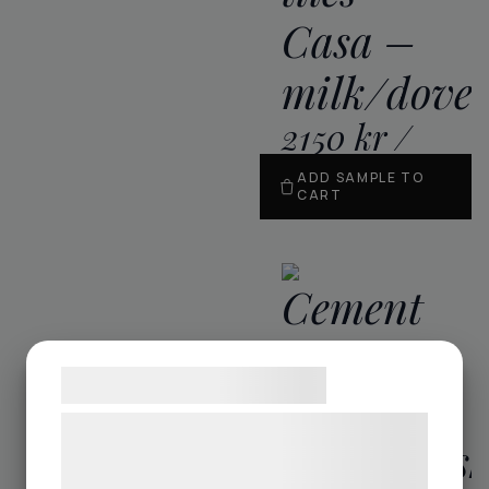
Casa –
milk/dove
2150
kr
/
m
2
ADD SAMPLE TO
CART
Cement
tiles
Samtykke til cookies
Casa –
Vi og vores samarbejdspartnere bruger
petal/blus
teknologier, herunder cookies, til at
indsamle oplysninger om dig til forskellige