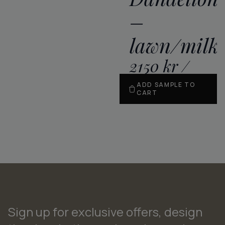
–
lawn/milk
2150
kr
/
m
2
ADD SAMPLE TO
CART
Sign up for exclusive offers, design