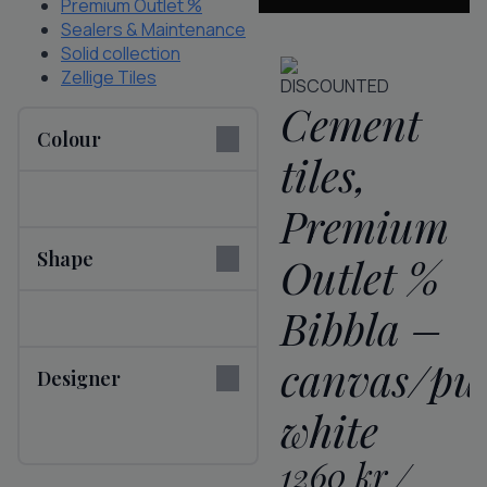
Premium Outlet %
Sealers & Maintenance
Solid collection
Zellige Tiles
DISCOUNTED
Cement
Colour
tiles,
Premium
Shape
Outlet %
Bibbla –
canvas/pu
Designer
white
1260
kr
/