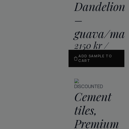
Dandelion
–
guava/mar
2150
kr
/
m
2
ADD SAMPLE TO
CART
DISCOUNTED
Cement
tiles,
Premium