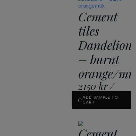
Cement
tiles
Dandelion
– burnt
orange/mi
2150
kr
/
m
2
ADD SAMPLE TO
CART
Cement