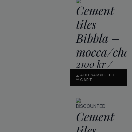
Cement
tiles
Bibbla –
mocca/cha
2100
kr
/
m
2
ADD SAMPLE TO
CART
DISCOUNTED
Cement
tiles,