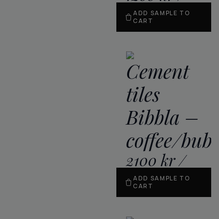
m
2
ADD SAMPLE TO
CART
Cement
tiles
Bibbla –
coffee/bub
2100
kr
/
m
2
ADD SAMPLE TO
CART