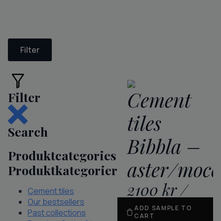
Filter
Cement
Filter
tiles
Search
Bibbla –
Produktcategories
aster/mocc
Produktkategorier
2100
kr
/
Cement tiles
Our bestsellers
m
2
ADD SAMPLE TO
Past collections
CART