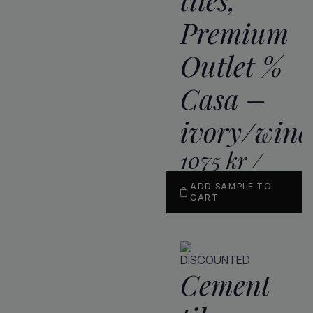
Premium
Outlet %
Casa –
ivory/win
1075
kr
/
m
2
ADD SAMPLE TO
CART
DISCOUNTED
Cement